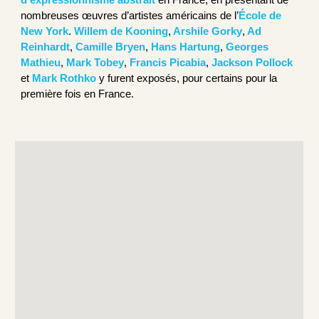
d’expressionnisme abstrait
en France, en présentant de
nombreuses œuvres d’artistes américains de l’
École de
New York
.
Willem de Kooning
,
Arshile Gorky
,
Ad
Reinhardt
,
Camille Bryen
,
Hans Hartung
,
Georges
Mathieu
,
Mark Tobey
,
Francis Picabia
,
Jackson Pollock
et
Mark Rothko
y furent exposés, pour certains pour la
première fois en France.